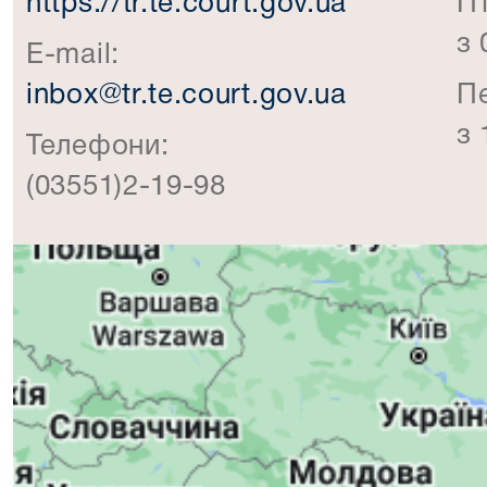
https://tr.te.court.gov.ua
П
з 
E-mail:
inbox@tr.te.court.gov.ua
П
з 
Телефони:
(03551)2-19-98